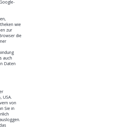
 Google-
en,
otheken wie
en zur
Browser die
iner
rbindung
gs auch
en Daten
er
, USA.
rvern von
n Sie in
nlich
 ausloggen.
 das