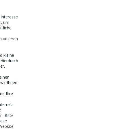
 Interesse
t, um
rtliche
um unseren
d kleine
 Hierdurch
er,
einen
wir Ihnen
ne Ihre
nternet-
e
n. Bitte
iese
 Website