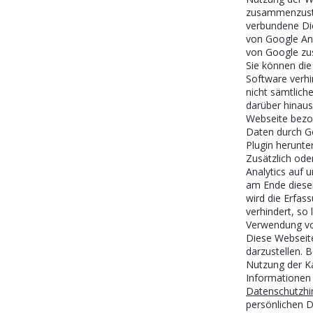
zusammenzuste
verbundene Di
von Google Ana
von Google z
Sie können die
Software verhi
nicht sämtlich
darüber hinaus
Webseite bezog
Daten durch Go
Plugin herunter
Zusätzlich ode
Analytics auf 
am Ende dieser
wird die Erfas
verhindert, so 
Verwendung v
Diese Webseit
darzustellen.
Nutzung der Ka
Informationen
Datenschutzhi
persönlichen D