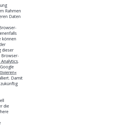
zung
e im Rahmen
deren Daten
 Browser-
enenfalls
ie können
der
 dieser
e Browser-
Analytics
.
 Google
tivieren«
liert. Damit
 zukünftig
ell
r die
ähere
e