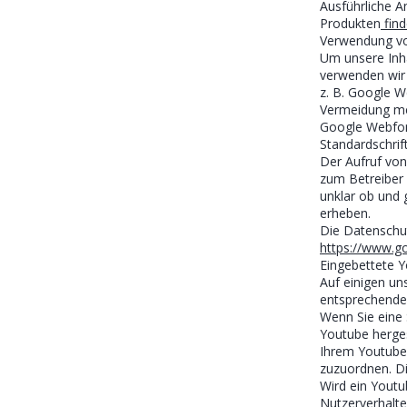
Ausführliche 
Produkten
find
Verwendung vo
Um unsere Inha
verwenden wir 
z. B. Google W
Vermeidung meh
Google Webfont
Standardschrif
Der Aufruf von
zum Betreiber d
unklar ob und 
erheben.
Die Datenschutz
https://www.go
Eingebettete 
Auf einigen un
entsprechenden
Wenn Sie eine 
Youtube herges
Ihrem Youtube-
zuzuordnen. Di
Wird ein Youtu
Nutzerverhalt