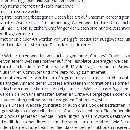
 einer reibungslosen Nutzung unserer Website,
 Systemsicherheit und -stabilität sowie
ministrativen Zwecken.
ng Ihrer personenbezogenen Daten basiert auf unserem berechtigten
nannten Zwecken zur Datenerhebung. Wir verwenden Ihre Daten nich
uf Ihre Person zu ziehen. Empfänger der Daten sind nur die verantwo
 Auftragsverarbeiter.
ationen dieser Art werden von uns ggfs. statistisch ausgewertet, 
tt und die dahinterstehende Technik zu optimieren.
re Webseiten verwenden wir auch so genannte „Cookies“. Cookies sin
ie von einem Webseitenserver auf Ihre Festplatte übertragen werden.
utomatisch bestimmte Daten wie z. B. IP-Adresse, verwendeter Brows
 über Ihren Computer und Ihre Verbindung zum Internet.
n nicht verwendet werden, um Programme zu starten oder Viren auf 
bertragen. Anhand der in Cookies enthaltenen Informationen können 
 erleichtern und die korrekte Anzeige unserer Webseiten ermöglichen.
 werden die von uns erfassten Daten an Dritte weitergegeben oder oh
ine Verknüpfung mit personenbezogenen Daten hergestellt.
en Sie unsere Website grundsätzlich auch ohne Cookies betrachten. I
egelmäßig so eingestellt, dass sie Cookies akzeptieren. Sie können di
 Cookies jederzeit über die Einstellungen Ihres Browsers deaktiviere
die Hilfefunktionen Ihres Internetbrowsers, um zu erfahren, wie Sie d
ändern können. Bitte beachten Sie, dass einzelne Funktionen unserer