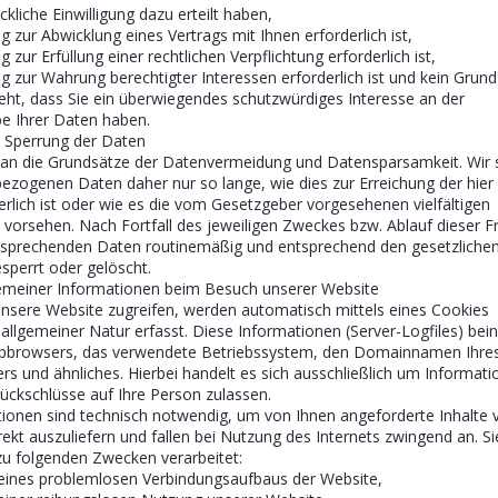
ckliche Einwilligung dazu erteilt haben,
g zur Abwicklung eines Vertrags mit Ihnen erforderlich ist,
g zur Erfüllung einer rechtlichen Verpflichtung erforderlich ist,
ng zur Wahrung berechtigter Interessen erforderlich ist und kein Grund
t, dass Sie ein überwiegendes schutzwürdiges Interesse an der
e Ihrer Daten haben.
 Sperrung der Daten
 an die Grundsätze der Datenvermeidung und Datensparsamkeit. Wir 
ezogenen Daten daher nur so lange, wie dies zur Erreichung der hie
rlich ist oder wie es die vom Gesetzgeber vorgesehenen vielfältigen
n vorsehen. Nach Fortfall des jeweiligen Zweckes bzw. Ablauf dieser Fr
tsprechenden Daten routinemäßig und entsprechend den gesetzliche
esperrt oder gelöscht.
gemeiner Informationen beim Besuch unserer Website
nsere Website zugreifen, werden automatisch mittels eines Cookies
allgemeiner Natur erfasst. Diese Informationen (Server-Logfiles) bei
ebbrowsers, das verwendete Betriebssystem, den Domainnamen Ihres
ers und ähnliches. Hierbei handelt es sich ausschließlich um Informati
ückschlüsse auf Ihre Person zulassen.
ionen sind technisch notwendig, um von Ihnen angeforderte Inhalte 
ekt auszuliefern und fallen bei Nutzung des Internets zwingend an. S
u folgenden Zwecken verarbeitet:
 eines problemlosen Verbindungsaufbaus der Website,