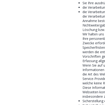
Sie Ihre ausdrü
die Verarbeitun
die Verarbeitun
die Verarbeitu
Annahme besteh
Nichtweitergab
Löschung bzw.
Wir halten uns
Ihre personenb
Zwecke erforde
Speicherfriste
werden die en
Vorschriften g
Erfassung all
Wenn Sie auf u
Informationen 
die Art des W
Service-Provid
welche keine R
Diese Informat
Webseiten korr
insbesondere z
Sicherstellung