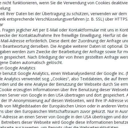
 nicht funktionieren, wenn Sie die Verwendung von Cookies deaktivie
selung
eit Ihrer Daten bei der Übertragung zu schützen, verwenden wir dem 
nik entsprechende Verschlüsselungsverfahren (z. B. SSL) über HTTPS
ar
. Fragen jeglicher Art per E-Mail oder Kontaktformular mit uns in Kont
ecke der Kontaktaufnahme Ihre freiwillige Einwilligung. Hierfür ist di
E-Mail-Adresse erforderlich. Diese dient der Zuordnung der Anfrage un
 Beantwortung derselben. Die Angabe weiterer Daten ist optional. D
aben werden zum Zwecke der Bearbeitung der Anfrage sowie für m
n gespeichert. Nach Erledigung der von Ihnen gestellten Anfrage wer
ene Daten automatisch gelöscht.
n Google Analytics
 benutzt Google Analytics, einen Webanalysedienst der Google Inc. (
e Analytics verwendet sog. „Cookies“, also Textdateien, die auf Ihr
rden und die eine Analyse der Benutzung der Webseite durch Sie erm
Cookie erzeugten Informationen über Ihre Benutzung dieser Webseit
inen Server von Google in den USA übertragen und dort gespeichert. 
g der IP-Anonymisierung auf diesen Webseiten, wird Ihre IP-Adresse 
lb von Mitgliedstaaten der Europäischen Union oder in anderen Vertr
 über den Europäischen Wirtschaftsraum zuvor gekürzt. Nur in Aus
 IP-Adresse an einen Server von Google in den USA übertragen und dor
 Betreibers dieser Webseite wird Google diese Informationen benutz
ebseite auszuwerten, um Reports über die Webseitenaktivitäten