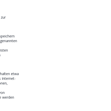
 zur
speichern
r genannten
isten
n
nhalten etwa
 Internet-
onen,
von
ie werden