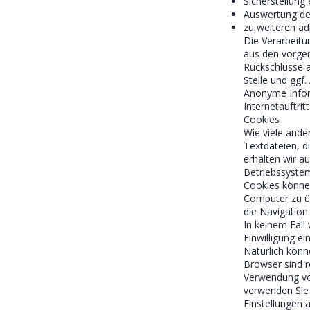
Sicherstellung
Auswertung der
zu weiteren ad
Die Verarbeitu
aus den vorge
Rückschlüsse a
Stelle und ggf.
Anonyme Inform
Internetauftri
Cookies
Wie viele ande
Textdateien, d
erhalten wir a
Betriebssystem
Cookies könne
Computer zu ü
die Navigation
In keinem Fall
Einwilligung e
Natürlich könn
Browser sind r
Verwendung von
verwenden Sie 
Einstellungen 