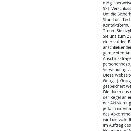
möglicherweise
SSL-Verschlüs
Um die Sicherh
Stand der Tech
Kontaktformul
Treten Sie bzgl
Sie uns zum Zw
einer validen 
anschließenden
gemachten Ang
Anschlussfrage
personenbezog
Verwendung vo
Diese Webseite
Google). Googl
gespeichert we
Die durch das 
der Regel an e
der Aktivierun
jedoch innerha
des Abkommens
wird die volle
Im Auftrag des
Nutzung der W