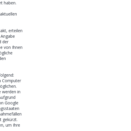
rt haben.
aktuellen
.
akt, erteilen
e Angabe
d der
ie von Ihnen
ögliche
den
folgend:
em Computer
öglichen.
e werden in
Aufgrund
von Google
agsstaaten
nahmefällen
t gekürzt.
en, um Ihre