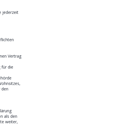
 jederzeit
flichten
inen Vertrag
 für die
behörde
Wohnsitzes,
r den
lärung
n als den
te weiter,