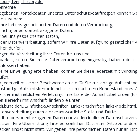
iburg-living-history.de
enrechte
egebenen Kontaktdaten unseres Datenschutzbeauftragten können Sie
te ausüben:
Ihre bei uns gespeicherten Daten und deren Verarbeitung,
nrichtiger personenbezogener Daten,
 bei uns gespeicherten Daten,
der Datenverarbeitung, sofern wir Ihre Daten aufgrund gesetzlicher P
chen dürfen,
gen die Verarbeitung Ihrer Daten bei uns und
arkeit, sofern Sie in die Datenverarbeitung eingewilligt haben oder e
chlossen haben.
eine Einwilligung erteilt haben, können Sie diese jederzeit mit Wirkung
ufen.
h jederzeit mit einer Beschwerde an die für Sie zuständige Aufsichts
uständige Aufsichtsbehörde richtet sich nach dem Bundesland Ihres 
der der mutmaßlichen Verletzung. Eine Liste der Aufsichtsbehörden (fü
en Bereich) mit Anschrift finden Sie unter:
di.bund.de/DE/Infothek/Anschriften_Links/anschriften_links-node.html.
enverarbeitung durch die verantwortliche Stelle und Dritte
n Ihre personenbezogenen Daten nur zu den in dieser Datenschutzerk
ken. Eine Übermittlung Ihrer persönlichen Daten an Dritte zu andere
ken findet nicht statt. Wir geben Ihre persönlichen Daten nur an Drit