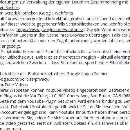
Anleitungen zur Verwaltung der eigenen Daten im Zusammenhang mit
en Sie hier
.
n Scriptbibliotheken (Google Webfonts)
lte browserübergreifend korrekt und grafisch ansprechend darzustell
auf dieser Website gegebenenfalls Scriptbibliotheken und Schriftbibli
ebfonts (
https://www.google.com/webfonts/
). Google Webfonts werd
rfachen Ladens in den Cache Ihres Browsers übertragen. Falls der 
s nicht unterstützt oder den Zugriff unterbindet, werden Inhalte in e
t angezeigt.
 Scriptbibliotheken oder Schriftbibliotheken löst automatisch eine Ve
er Bibliothek aus. Dabei ist es theoretisch möglich – aktuell allerdin
ggf. zu welchen Zwecken – dass Betreiber entsprechender Bibliothek
richtlinie des Bibliothekbetreibers Google finden Sie hier:
ogle.com/policies/privacy/
YouTube-Videos
serer Webseiten können Youtube-Videos eingebettet sein. Betreiber d
 Plugins ist die YouTube, LLC, 901 Cherry Ave., San Bruno, CA 94066
Seite mit dem YouTube-Plugin besuchen, wird eine Verbindung zu Se
tellt. Dabei wird Youtube mitgeteilt, welche Seiten Sie besuchen. Wen
Account eingeloggt sind, kann Youtube Ihr Surfverhalten Ihnen persö
es verhindern Sie, indem Sie sich vorher aus Ihrem Youtube-Account
be-Video gestartet, setzt der Anbieter Cookies ein, die Hinweise über
en sammeln.