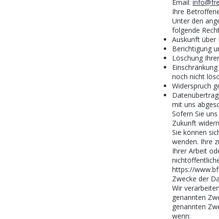
Email:
info@fre
Ihre Betroffen
Unter den ang
folgende Rech
Auskunft über 
Berichtigung u
Löschung Ihrer
Einschränkung 
noch nicht lös
Widerspruch ge
Datenübertragb
mit uns abges
Sofern Sie uns 
Zukunft widerr
Sie können sic
wenden. Ihre z
Ihrer Arbeit o
nichtöffentlich
https://www.bf
Zwecke der Dat
Wir verarbeite
genannten Zwec
genannten Zwec
wenn: