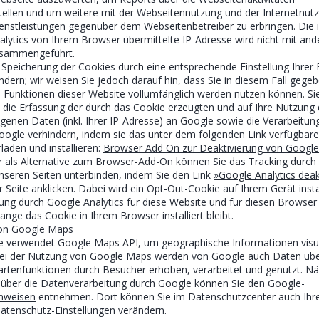
llen und um weitere mit der Webseitennutzung und der Internetnut
enstleistungen gegenüber dem Webseitenbetreiber zu erbringen. Di
lytics von Ihrem Browser übermittelte IP-Adresse wird nicht mit an
usammengeführt.
 Speicherung der Cookies durch eine entsprechende Einstellung Ihrer
ndern; wir weisen Sie jedoch darauf hin, dass Sie in diesem Fall gegeb
e Funktionen dieser Website vollumfänglich werden nutzen können. S
 die Erfassung der durch das Cookie erzeugten und auf Ihre Nutzung 
enen Daten (inkl. Ihrer IP-Adresse) an Google sowie die Verarbeitung
ogle verhindern, indem sie das unter dem folgenden Link verfügbar
laden und installieren:
Browser Add On zur Deaktivierung von Google 
r als Alternative zum Browser-Add-On können Sie das Tracking durch
unseren Seiten unterbinden, indem Sie den Link
»Google Analytics deak
 Seite anklicken. Dabei wird ein Opt-Out-Cookie auf Ihrem Gerät instal
sung durch Google Analytics für diese Website und für diesen Browser
lange das Cookie in Ihrem Browser installiert bleibt.
on Google Maps
e verwendet Google Maps API, um geographische Informationen visu
 Bei der Nutzung von Google Maps werden von Google auch Daten übe
rtenfunktionen durch Besucher erhoben, verarbeitet und genutzt. N
 über die Datenverarbeitung durch Google können Sie
den Google-
nweisen
entnehmen. Dort können Sie im Datenschutzcenter auch Ihr
atenschutz-Einstellungen verändern.